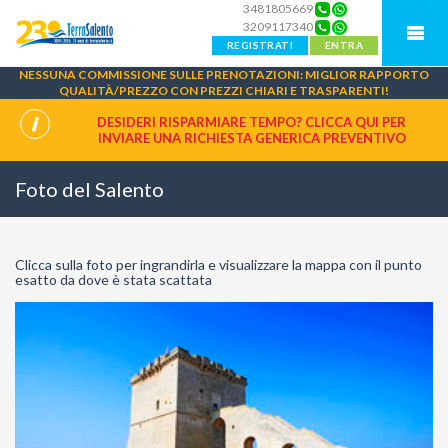
3481805669
3209117340
REGISTRATI
ENTRA
NESSUNA COMMISSIONE SULLE PRENOTAZIONI: MIGLIOR RAPPORTO
QUALITÀ/PREZZO CON PREZZI CHIARI E TRASPARENTI!
DESIDERI RISPARMIARE TEMPO? CLICCA QUI PER
INVIARE UNA
RICHIESTA GENERICA PREVENTIVO
Foto del Salento
Clicca sulla foto per ingrandirla e visualizzare la mappa con il punto
esatto da dove è stata scattata