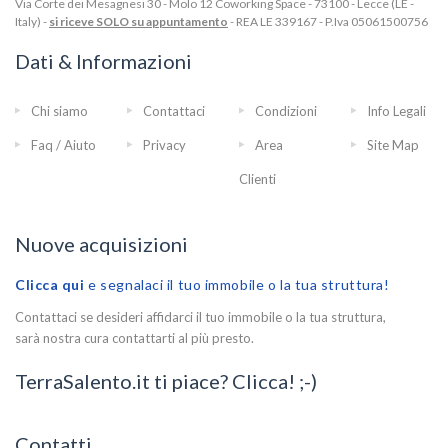
Via Corte dei Mesagnesi 30 - Molo 12 Coworking Space - 73100 - Lecce (LE -
Italy) -
si riceve SOLO su appuntamento
- REA LE 339167 - P.Iva 05061500756
Dati & Informazioni
Chi siamo
Contattaci
Condizioni
Info Legali
Faq / Aiuto
Privacy
Area
Site Map
Clienti
Nuove acquisizioni
Clicca qui
e segnalaci il tuo immobile o la tua struttura!
Contattaci se desideri affidarci il tuo immobile o la tua struttura,
sarà nostra cura contattarti al più presto.
TerraSalento.it ti piace? Clicca! ;-)
Contatti