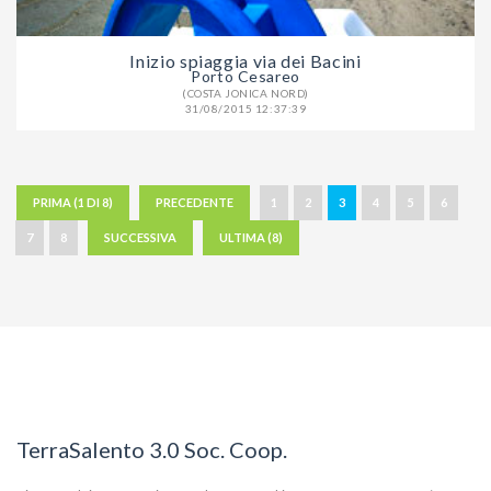
Inizio spiaggia via dei Bacini
Porto Cesareo
(COSTA JONICA NORD)
31/08/2015 12:37:39
PRIMA (1 DI 8)
PRECEDENTE
1
2
3
4
5
6
7
8
SUCCESSIVA
ULTIMA (8)
TerraSalento 3.0 Soc. Coop.