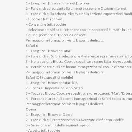
1 – Eseguire il Browser Internet Explorer
2 – Fare click sul pulsante Strumenti e scegliere Opzioni Internet
3 – Fare click sulla scheda Privacy e nella sezione Impostazioni modif
– Bloccare tutti i cookie
– Consentire tutti i cookie
– Selezione dei siti da cui ottenere cookie: spostare il cursore in un
e quindi premere su Blocca o Consenti
Per maggiori informazioni visita la pagina dedicata.
Safari 6
1 – Eseguire il Browser Safari
2 – Fare click su Safari, selezionare Preferenze e premere su Privac
3 – Nella sezione Blocca Cookie specificare come Safari deve accettare
4 – Per visionare quali siti hanno immagazzinato i cookie cliccare su 
Per maggiori informazioni visita la pagina dedicata.
Safari iOS (dispositivi mobile)
1 – Eseguire il Browser Safari iOS
2 – Tocca su Impostazioni e poi Safari
3 – Tocca su Blocca Cookie e scegli tra le varie opzioni: “Mai”, “Di ter
4 – Per cancellare tutti i cookie immagazzinati da Safari, tocca su Imp
Per maggiori informazioni visita la pagina dedicata.
Opera
1 – Eseguire il Browser Opera
2 – Fare click sul Preferenze poi su Avanzate e infine su Cookie
3 – Selezionare una delle seguenti opzioni:
> Accetta tutti i cookie