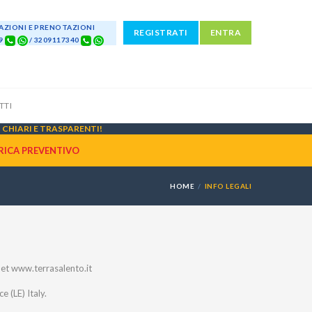
ZIONI E PRENOTAZIONI
REGISTRATI
ENTRA
69
/ 3209117340
TTI
CHIARI E TRASPARENTI!
RICA PREVENTIVO
HOME
INFO LEGALI
net www.terrasalento.it
 (LE) Italy.