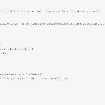
icare il dispositivo di scorrimento in funzione dell’azione desiderata per i cookie:
a posizione intermedia in modo da non bloccare o consentire tutti i cookie, premere quin
y
 i cookie dai siti internet.
Dettagli
ze parti e inserzionisti” o “Sempre”
ostazioni, poi su Safari e infine su Cancella Cookie e dati