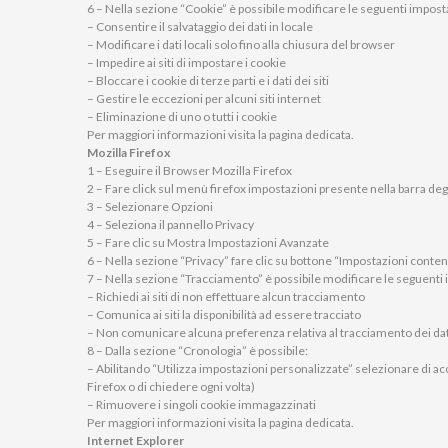
6 – Nella sezione “Cookie” è possibile modificare le seguenti imposta
– Consentire il salvataggio dei dati in locale
– Modificare i dati locali solo fino alla chiusura del browser
– Impedire ai siti di impostare i cookie
– Bloccare i cookie di terze parti e i dati dei siti
– Gestire le eccezioni per alcuni siti internet
– Eliminazione di uno o tutti i cookie
Per maggiori informazioni visita la pagina dedicata.
Mozilla Firefox
1 – Eseguire il Browser Mozilla Firefox
2 – Fare click sul menù firefox impostazioni presente nella barra degl
3 – Selezionare Opzioni
4 – Seleziona il pannello Privacy
5 – Fare clic su Mostra Impostazioni Avanzate
6 – Nella sezione “Privacy” fare clic su bottone “Impostazioni conten
7 – Nella sezione “Tracciamento” è possibile modificare le seguenti i
– Richiedi ai siti di non effettuare alcun tracciamento
– Comunica ai siti la disponibilità ad essere tracciato
– Non comunicare alcuna preferenza relativa al tracciamento dei dat
8 – Dalla sezione “Cronologia” è possibile:
– Abilitando “Utilizza impostazioni personalizzate” selezionare di acce
Firefox o di chiedere ogni volta)
– Rimuovere i singoli cookie immagazzinati
Per maggiori informazioni visita la pagina dedicata.
Internet Explorer