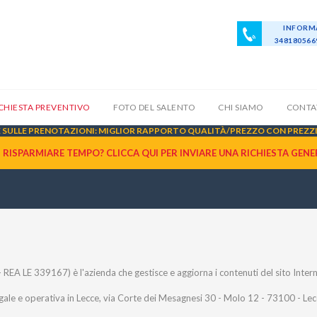
INFORMA
34818056
ICHIESTA PREVENTIVO
FOTO DEL SALENTO
CHI SIAMO
CONTA
SULLE PRENOTAZIONI: MIGLIOR RAPPORTO QUALITÀ/PREZZO CON PREZZI 
I RISPARMIARE TEMPO? CLICCA QUI PER INVIARE UNA
RICHIESTA GENE
REA LE 339167) è l'azienda che gestisce e aggiorna i contenuti del sito Inter
gale e operativa in Lecce, via Corte dei Mesagnesi 30 - Molo 12 - 73100 - Lecce