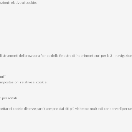
zioni relative ai cookie:
i strumenti del browser a fianco della finestra di inserimento url per la 3 – navigazio
uti“
mpostazioni relative ai cookie:
i personali
ttare i cookie di terze parti (sempre, dai siti più visitato o mai) e di conservarli per 