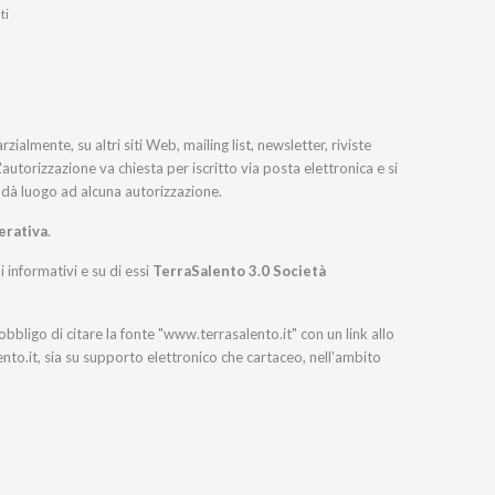
ti
almente, su altri siti Web, mailing list, newsletter, riviste
L'autorizzazione va chiesta per iscritto via posta elettronica e si
on dà luogo ad alcuna autorizzazione.
erativa
.
i informativi e su di essi
TerraSalento 3.0 Società
'obbligo di citare la fonte "www.terrasalento.it" con un link allo
lento.it, sia su supporto elettronico che cartaceo, nell'ambito