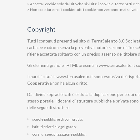
> Accetta i cookie solo dal sito che si visita: i cookie di terze parti 
> Non accettare mai i cookie: tutti i cookie non verranno mai salvati
Copyright
Tutti i contenuti presenti nel sito di
TerraSalento 3.0 Societ
cartacee e cdrom senza la preventiva autorizzazione di
TerraS
ritiene accettata soltanto con un preciso assenso del titolare 
Gli elementi grafici e l'HTML presenti in www.terrasalento.it s
I marchi citati in www.terrasalento.it sono esclusiva dei rispett
Cooperativa
non ha alcun diritto.
Dai divieti sopraelencati è esclusa la duplicazione per scopi dida
stesso portale. I docenti di strutture pubbliche e private sono a
delle seguenti strutture:
scuole pubbliche di ogni grado;
istituti privati di ogni grado;
corsi di specializzazione pubblici;