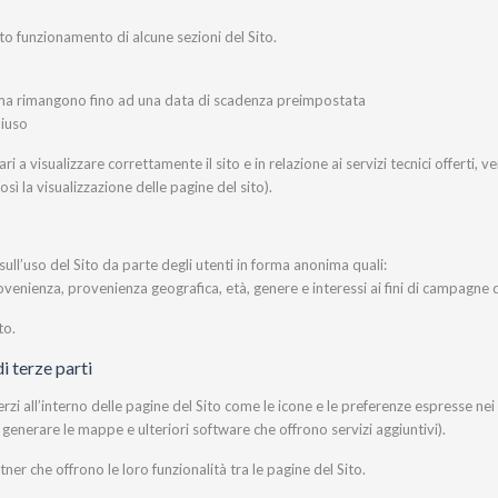
to funzionamento di alcune sezioni del Sito.
i ma rimangono fino ad una data di scadenza preimpostata
hiuso
a visualizzare correttamente il sito e in relazione ai servizi tecnici offerti, v
sì la visualizzazione delle pagine del sito).
 sull’uso del Sito da parte degli utenti in forma anonima quali:
rovenienza, provenienza geografica, età, genere e interessi ai fini di campagne 
to.
i terze parti
rzi all’interno delle pagine del Sito come le icone e le preferenze espresse nei 
r generare le mappe e ulteriori software che offrono servizi aggiuntivi).
tner che offrono le loro funzionalità tra le pagine del Sito.