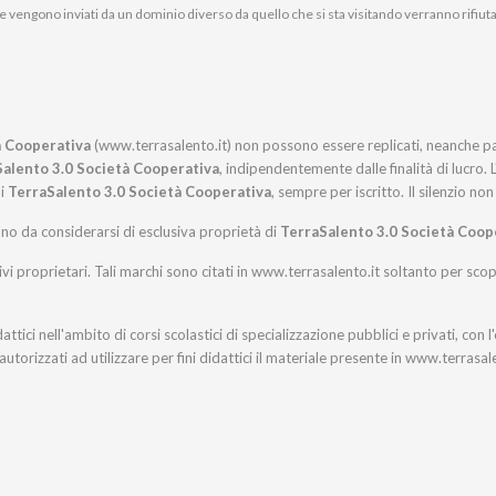
e che vengono inviati da un dominio diverso da quello che si sta visitando verranno rifiuta
à Cooperativa
(www.terrasalento.it) non possono essere replicati, neanche parzi
alento 3.0 Società Cooperativa
, indipendentemente dalle finalità di lucro. 
di
TerraSalento 3.0 Società Cooperativa
, sempre per iscritto. Il silenzio n
ono da considerarsi di esclusiva proprietà di
TerraSalento 3.0 Società Coop
ivi proprietari. Tali marchi sono citati in www.terrasalento.it soltanto per scop
ttici nell'ambito di corsi scolastici di specializzazione pubblici e privati, con l
utorizzati ad utilizzare per fini didattici il materiale presente in www.terrasa