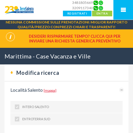
3481805669
3209117340
REGISTRATI
ENTRA
NESSUNA COMMISSIONE SULLE PRENOTAZIONI: MIGLIOR RAPPORTO
QUALITÀ/PREZZO CON PREZZI CHIARI E TRASPARENTI!
DESIDERI RISPARMIARE TEMPO? CLICCA QUI PER
INVIARE UNA
RICHIESTA GENERICA PREVENTIVO
Marittima - Case Vacanza e Ville
Modifica ricerca
Località Salento
[mappa]
INTERO SALENTO
ENTROTERRA SUD