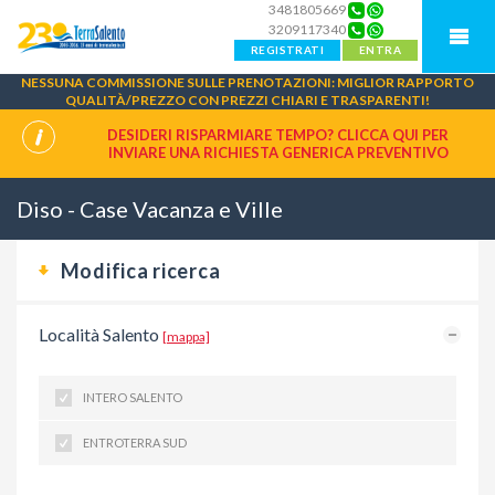
3481805669
3209117340
REGISTRATI
ENTRA
NESSUNA COMMISSIONE SULLE PRENOTAZIONI: MIGLIOR RAPPORTO
QUALITÀ/PREZZO CON PREZZI CHIARI E TRASPARENTI!
DESIDERI RISPARMIARE TEMPO? CLICCA QUI PER
INVIARE UNA
RICHIESTA GENERICA PREVENTIVO
Diso - Case Vacanza e Ville
Modifica ricerca
Località Salento
[mappa]
INTERO SALENTO
ENTROTERRA SUD