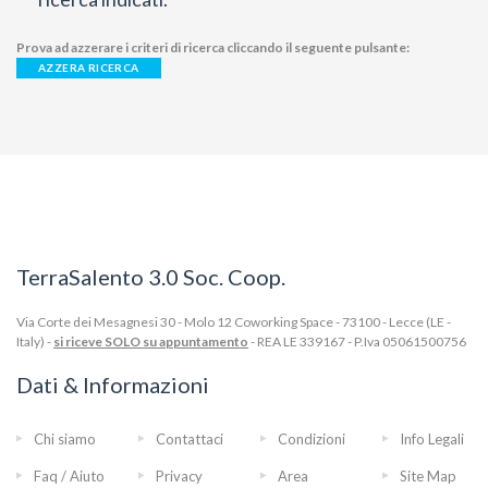
Prova ad azzerare i criteri di ricerca cliccando il seguente pulsante:
AZZERA RICERCA
TerraSalento 3.0 Soc. Coop.
Via Corte dei Mesagnesi 30 - Molo 12 Coworking Space - 73100 - Lecce (LE -
Italy) -
si riceve SOLO su appuntamento
- REA LE 339167 - P.Iva 05061500756
Dati & Informazioni
Chi siamo
Contattaci
Condizioni
Info Legali
Faq / Aiuto
Privacy
Area
Site Map