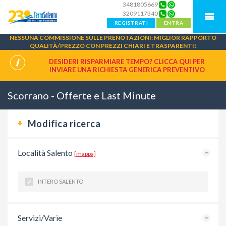
3481805669
3209117340
REGISTRATI
ENTRA
NESSUNA COMMISSIONE SULLE PRENOTAZIONI: MIGLIOR RAPPORTO
QUALITÀ/PREZZO CON PREZZI CHIARI E TRASPARENTI!
DESIDERI RISPARMIARE TEMPO? CLICCA QUI PER
INVIARE UNA
RICHIESTA GENERICA PREVENTIVO
Scorrano - Offerte e Last Minute
Modifica ricerca
Località Salento
[mappa]
INTERO SALENTO
Servizi/Varie