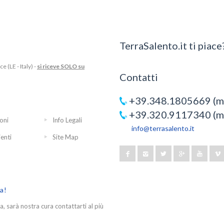
TerraSalento.it ti piace?
 (LE - Italy) -
si riceve SOLO su
Contatti
+39.348.1805669 (mo
+39.320.9117340 (mo
oni
Info Legali
info@terrasalento.it
ienti
Site Map
ra!
a, sarà nostra cura contattarti al più