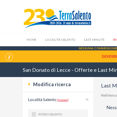
HOME
LOCALITÀ SALENTO
LAST MINUTE
R
NESSUNA COMMISSIONE 
DESIDER
San Donato di Lecce - Offerte e Last Mi
Modifica ricerca
Last M
Nell'elen
Località Salento
[mappa]
Nessu
INTERO SALENTO