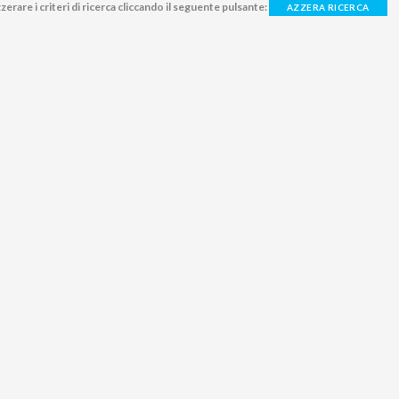
zerare i criteri di ricerca cliccando il seguente pulsante:
AZZERA RICERCA