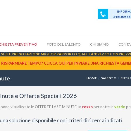
INFORMA
34818056
ICHIESTA PREVENTIVO
FOTO DEL SALENTO
CHI SIAMO
CONTA
SULLE PRENOTAZIONI: MIGLIOR RAPPORTO QUALITÀ/PREZZO CON PREZZI 
I RISPARMIARE TEMPO? CLICCA QUI PER INVIARE UNA
RICHIESTA GENE
nute
HOME
SALENTO
ENTR
inute e Offerte Speciali 2026
co sono visualizzate le OFFERTE LAST MINUTE, in
rosso
per notte in
verde
per
na soluzione disponibile con i criteri di ricerca indicati.