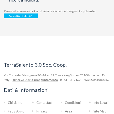
Prova ad azzerare i criteri di ricerca cliccando il seguente pulsante:
AZZERA RICERCA
TerraSalento 3.0 Soc. Coop.
Via Corte dei Mesagnesi 30 - Molo 12 Coworking Space - 73100 - Lecce (LE -
Italy) -
si riceve SOLO su appuntamento
- REA LE 339167 - P.Iva 05061500756
Dati & Informazioni
Chi siamo
Contattaci
Condizioni
Info Legali
Faq / Aiuto
Privacy
Area
Site Map