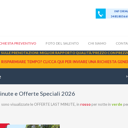
INFORMA
34818056
ICHIESTA PREVENTIVO
FOTO DEL SALENTO
CHI SIAMO
CONTA
SULLE PRENOTAZIONI: MIGLIOR RAPPORTO QUALITÀ/PREZZO CON PREZZI 
I RISPARMIARE TEMPO? CLICCA QUI PER INVIARE UNA
RICHIESTA GENE
e
inute e Offerte Speciali 2026
co sono visualizzate le OFFERTE LAST MINUTE, in
rosso
per notte in
verde
per