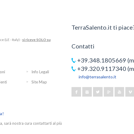
TerraSalento.it ti piace?
 (LE - Italy) -
si riceve SOLO su
Contatti
+39.348.1805669 (mo
+39.320.9117340 (mo
oni
Info Legali
info@terrasalento.it
ienti
Site Map
ra!
a, sarà nostra cura contattarti al più