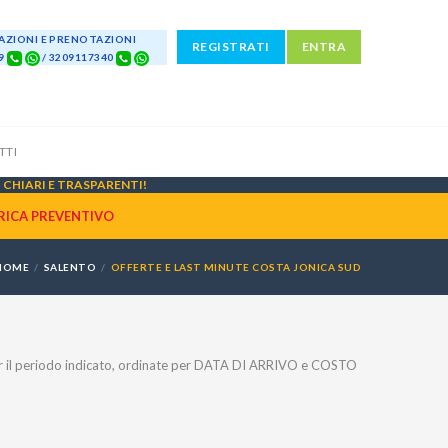
ZIONI E PRENOTAZIONI
REGISTRATI
ENTRA
69
/ 3209117340
TTI
CHIARI E TRASPARENTI!
RICA PREVENTIVO
HOME
SALENTO
OFFERTE E LAST MINUTE COSTA JONICA SUD
 il periodo indicato, ordinate per DATA DI ARRIVO e COSTO