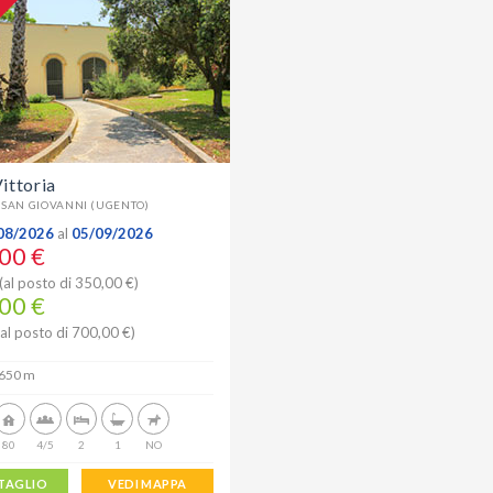
%
Vittoria
SAN GIOVANNI (UGENTO)
08/2026
al
05/09/2026
00 €
(al posto di 350,00 €)
00 €
(al posto di 700,00 €)
650 m
80
4/5
2
1
NO
TAGLIO
VEDI MAPPA