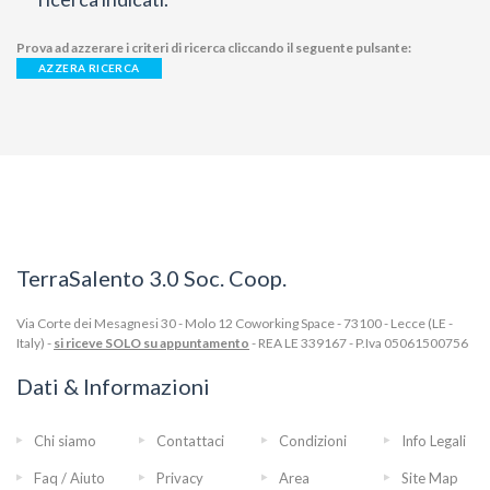
Prova ad azzerare i criteri di ricerca cliccando il seguente pulsante:
AZZERA RICERCA
TerraSalento 3.0 Soc. Coop.
Via Corte dei Mesagnesi 30 - Molo 12 Coworking Space - 73100 - Lecce (LE -
Italy) -
si riceve SOLO su appuntamento
- REA LE 339167 - P.Iva 05061500756
Dati & Informazioni
Chi siamo
Contattaci
Condizioni
Info Legali
Faq / Aiuto
Privacy
Area
Site Map