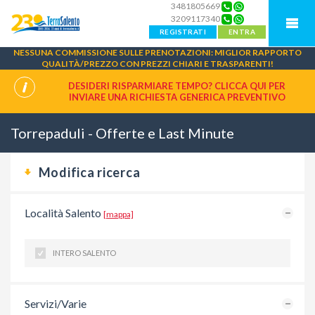
3481805669
3209117340
REGISTRATI
ENTRA
NESSUNA COMMISSIONE SULLE PRENOTAZIONI: MIGLIOR RAPPORTO
QUALITÀ/PREZZO CON PREZZI CHIARI E TRASPARENTI!
DESIDERI RISPARMIARE TEMPO? CLICCA QUI PER
INVIARE UNA
RICHIESTA GENERICA PREVENTIVO
Torrepaduli - Offerte e Last Minute
Modifica ricerca
Località Salento
[mappa]
INTERO SALENTO
Servizi/Varie