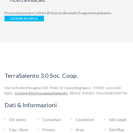
Prova ad azzerare i criteri di ricerca cliccando il seguente pulsante:
AZZERA RICERCA
TerraSalento 3.0 Soc. Coop.
Via Corte dei Mesagnesi 30 - Molo 12 Coworking Space - 73100 - Lecce (LE -
Italy) -
si riceve SOLO su appuntamento
- REA LE 339167 - P.Iva 05061500756
Dati & Informazioni
Chi siamo
Contattaci
Condizioni
Info Legali
Faq / Aiuto
Privacy
Area
Site Map