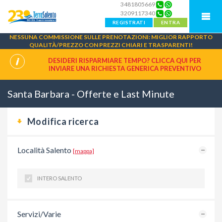
3481805669
3209117340
REGISTRATI
ENTRA
NESSUNA COMMISSIONE SULLE PRENOTAZIONI: MIGLIOR RAPPORTO
QUALITÀ/PREZZO CON PREZZI CHIARI E TRASPARENTI!
DESIDERI RISPARMIARE TEMPO? CLICCA QUI PER
INVIARE UNA
RICHIESTA GENERICA PREVENTIVO
Santa Barbara - Offerte e Last Minute
Modifica ricerca
Località Salento
[mappa]
INTERO SALENTO
Servizi/Varie