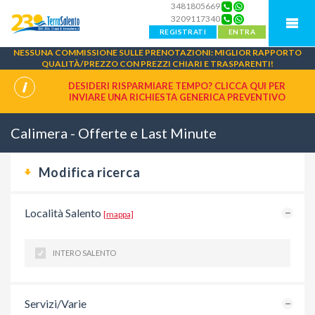
3481805669
3209117340
REGISTRATI
ENTRA
NESSUNA COMMISSIONE SULLE PRENOTAZIONI: MIGLIOR RAPPORTO
QUALITÀ/PREZZO CON PREZZI CHIARI E TRASPARENTI!
DESIDERI RISPARMIARE TEMPO? CLICCA QUI PER
INVIARE UNA
RICHIESTA GENERICA PREVENTIVO
Calimera - Offerte e Last Minute
Modifica ricerca
Località Salento
[mappa]
INTERO SALENTO
Servizi/Varie