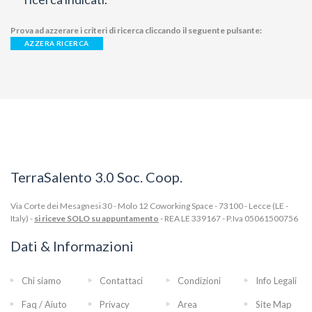
Prova ad azzerare i criteri di ricerca cliccando il seguente pulsante:
AZZERA RICERCA
TerraSalento 3.0 Soc. Coop.
Via Corte dei Mesagnesi 30 - Molo 12 Coworking Space - 73100 - Lecce (LE -
Italy) -
si riceve SOLO su appuntamento
- REA LE 339167 - P.Iva 05061500756
Dati & Informazioni
Chi siamo
Contattaci
Condizioni
Info Legali
Faq / Aiuto
Privacy
Area
Site Map