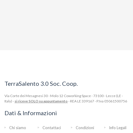
TerraSalento 3.0 Soc. Coop.
Via Corte dei Mesagnesi 30 - Molo 12 Coworking Space - 73100 - Lecce (LE -
Italy) -
si riceve SOLO su appuntamento
- REA LE 339167 - P.Iva 05061500756
Dati & Informazioni
Chi siamo
Contattaci
Condizioni
Info Legali