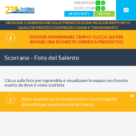
3481805669
3209117340
REGISTRATI
ENTRA
NESSUNA COMMISSIONE SULLE PRENOTAZIONI: MIGLIOR RAPPORTO
QUALITÀ/PREZZO CON PREZZI CHIARI E TRASPARENTI!
DESIDERI RISPARMIARE TEMPO? CLICCA QUI PER
INVIARE UNA
RICHIESTA GENERICA PREVENTIVO
Scorrano - Foto del Salento
Clicca sulla foto per ingrandirla e visualizzare la mappa con il punto
esatto da dove è stata scattata
siamo spiacenti ma al momento non vi sono fotografie
disponibili per questa località del Salento