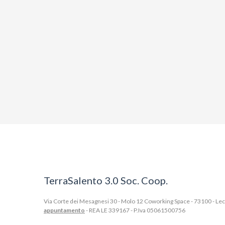
TerraSalento 3.0 Soc. Coop.
Via Corte dei Mesagnesi 30 - Molo 12 Coworking Space - 73100 - Lecce
appuntamento
- REA LE 339167 - P.Iva 05061500756