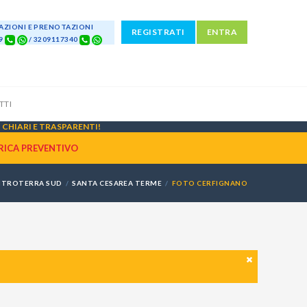
ZIONI E PRENOTAZIONI
REGISTRATI
ENTRA
69
/ 3209117340
TTI
CHIARI E TRASPARENTI!
RICA PREVENTIVO
NTROTERRA SUD
SANTA CESAREA TERME
FOTO CERFIGNANO