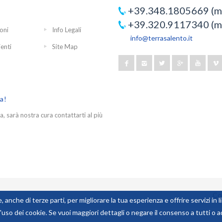
+39.348.1805669 (mo
+39.320.9117340 (mo
oni
Info Legali
info@terrasalento.it
ienti
Site Map
ra!
a, sarà nostra cura contattarti al più
Co
, anche di terze parti, per migliorare la tua esperienza e offrire servizi in 
uso dei cookie. Se vuoi maggiori dettagli o negare il consenso a tutti o a