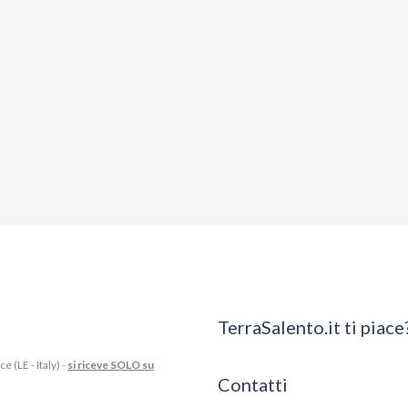
TerraSalento.it ti piace?
 (LE - Italy) -
si riceve SOLO su
Contatti