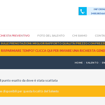
INFORMA
34818056
ICHIESTA PREVENTIVO
FOTO DEL SALENTO
CHI SIAMO
CONTA
SULLE PRENOTAZIONI: MIGLIOR RAPPORTO QUALITÀ/PREZZO CON PREZZI 
I RISPARMIARE TEMPO? CLICCA QUI PER INVIARE UNA
RICHIESTA GENE
HOME
SALENTO
E
n il punto esatto da dove è stata scattata
 disponibili per questa località del Salento