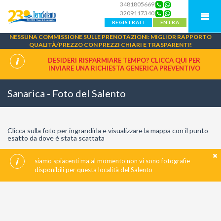
3481805669
3209117340
REGISTRATI
ENTRA
NESSUNA COMMISSIONE SULLE PRENOTAZIONI: MIGLIOR RAPPORTO
QUALITÀ/PREZZO CON PREZZI CHIARI E TRASPARENTI!
DESIDERI RISPARMIARE TEMPO? CLICCA QUI PER
INVIARE UNA
RICHIESTA GENERICA PREVENTIVO
Sanarica - Foto del Salento
Clicca sulla foto per ingrandirla e visualizzare la mappa con il punto
esatto da dove è stata scattata
siamo spiacenti ma al momento non vi sono fotografie
disponibili per questa località del Salento