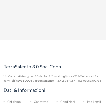
TerraSalento 3.0 Soc. Coop.
Via Corte dei Mesagnesi 30 - Molo 12 Coworking Space - 73100 - Lecce (LE -
Italy) -
si riceve SOLO su appuntamento
- REA LE 339167 - P.Iva 05061500756
Dati & Informazioni
Chi siamo
Contattaci
Condizioni
Info Legali