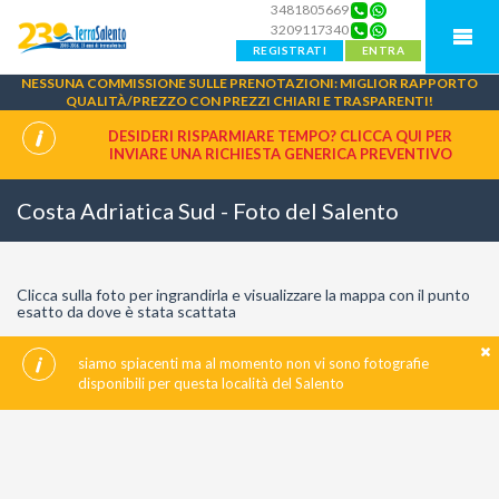
3481805669
3209117340
REGISTRATI
ENTRA
NESSUNA COMMISSIONE SULLE PRENOTAZIONI: MIGLIOR RAPPORTO
QUALITÀ/PREZZO CON PREZZI CHIARI E TRASPARENTI!
DESIDERI RISPARMIARE TEMPO? CLICCA QUI PER
INVIARE UNA
RICHIESTA GENERICA PREVENTIVO
Costa Adriatica Sud - Foto del Salento
Clicca sulla foto per ingrandirla e visualizzare la mappa con il punto
esatto da dove è stata scattata
siamo spiacenti ma al momento non vi sono fotografie
disponibili per questa località del Salento