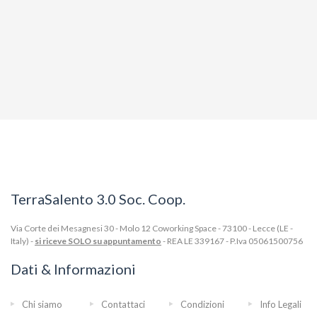
TerraSalento 3.0 Soc. Coop.
Via Corte dei Mesagnesi 30 - Molo 12 Coworking Space - 73100 - Lecce (LE -
Italy) -
si riceve SOLO su appuntamento
- REA LE 339167 - P.Iva 05061500756
Dati & Informazioni
Chi siamo
Contattaci
Condizioni
Info Legali