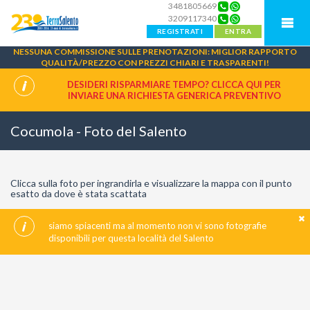
3481805669
3209117340
REGISTRATI
ENTRA
NESSUNA COMMISSIONE SULLE PRENOTAZIONI: MIGLIOR RAPPORTO
QUALITÀ/PREZZO CON PREZZI CHIARI E TRASPARENTI!
DESIDERI RISPARMIARE TEMPO? CLICCA QUI PER
INVIARE UNA
RICHIESTA GENERICA PREVENTIVO
Cocumola - Foto del Salento
Clicca sulla foto per ingrandirla e visualizzare la mappa con il punto
esatto da dove è stata scattata
siamo spiacenti ma al momento non vi sono fotografie
disponibili per questa località del Salento