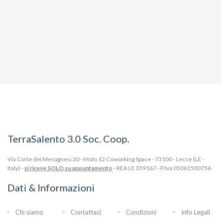
TerraSalento 3.0 Soc. Coop.
Via Corte dei Mesagnesi 30 - Molo 12 Coworking Space - 73100 - Lecce (LE -
Italy) -
si riceve SOLO su appuntamento
- REA LE 339167 - P.Iva 05061500756
Dati & Informazioni
Chi siamo
Contattaci
Condizioni
Info Legali