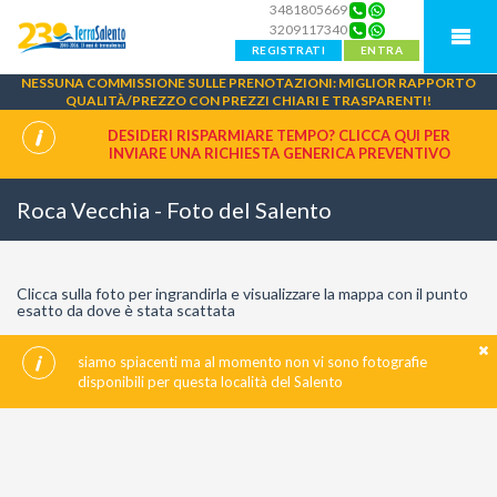
3481805669
3209117340
REGISTRATI
ENTRA
NESSUNA COMMISSIONE SULLE PRENOTAZIONI: MIGLIOR RAPPORTO
QUALITÀ/PREZZO CON PREZZI CHIARI E TRASPARENTI!
DESIDERI RISPARMIARE TEMPO? CLICCA QUI PER
INVIARE UNA
RICHIESTA GENERICA PREVENTIVO
Roca Vecchia - Foto del Salento
Clicca sulla foto per ingrandirla e visualizzare la mappa con il punto
esatto da dove è stata scattata
siamo spiacenti ma al momento non vi sono fotografie
disponibili per questa località del Salento