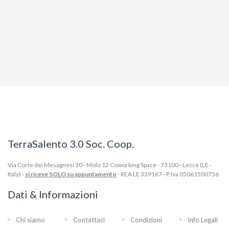
TerraSalento 3.0 Soc. Coop.
Via Corte dei Mesagnesi 30 - Molo 12 Coworking Space - 73100 - Lecce (LE -
Italy) -
si riceve SOLO su appuntamento
- REA LE 339167 - P.Iva 05061500756
Dati & Informazioni
Chi siamo
Contattaci
Condizioni
Info Legali