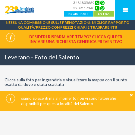
3481805669
3209117340
REGISTRATI
ENTRA
NESSUNA COMMISSIONE SULLE PRENOTAZIONI: MIGLIOR RAPPORTO
QUALITÀ/PREZZO CON PREZZI CHIARI E TRASPARENTI!
DESIDERI RISPARMIARE TEMPO? CLICCA QUI PER
INVIARE UNA
RICHIESTA GENERICA PREVENTIVO
Leverano - Foto del Salento
Clicca sulla foto per ingrandirla e visualizzare la mappa con il punto
esatto da dove è stata scattata
siamo spiacenti ma al momento non vi sono fotografie
disponibili per questa località del Salento