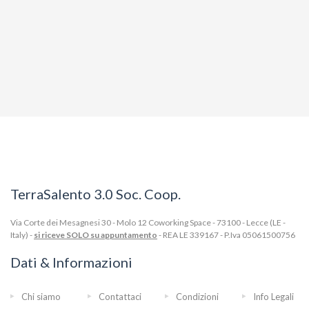
TerraSalento 3.0 Soc. Coop.
Via Corte dei Mesagnesi 30 - Molo 12 Coworking Space - 73100 - Lecce (LE -
Italy) -
si riceve SOLO su appuntamento
- REA LE 339167 - P.Iva 05061500756
Dati & Informazioni
Chi siamo
Contattaci
Condizioni
Info Legali