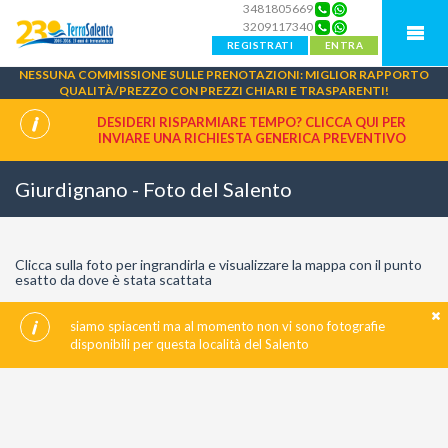
3481805669
3209117340
REGISTRATI
ENTRA
NESSUNA COMMISSIONE SULLE PRENOTAZIONI: MIGLIOR RAPPORTO
QUALITÀ/PREZZO CON PREZZI CHIARI E TRASPARENTI!
DESIDERI RISPARMIARE TEMPO? CLICCA QUI PER
INVIARE UNA
RICHIESTA GENERICA PREVENTIVO
Giurdignano - Foto del Salento
Clicca sulla foto per ingrandirla e visualizzare la mappa con il punto
esatto da dove è stata scattata
siamo spiacenti ma al momento non vi sono fotografie
disponibili per questa località del Salento