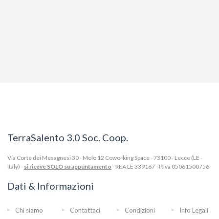
TerraSalento 3.0 Soc. Coop.
Via Corte dei Mesagnesi 30 - Molo 12 Coworking Space - 73100 - Lecce (LE -
Italy) -
si riceve SOLO su appuntamento
- REA LE 339167 - P.Iva 05061500756
Dati & Informazioni
Chi siamo
Contattaci
Condizioni
Info Legali