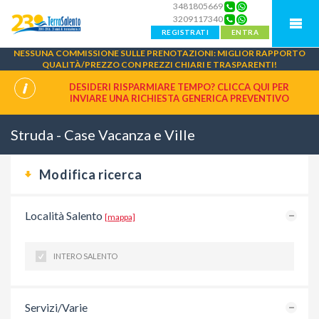
3481805669
3209117340
REGISTRATI
ENTRA
NESSUNA COMMISSIONE SULLE PRENOTAZIONI: MIGLIOR RAPPORTO
QUALITÀ/PREZZO CON PREZZI CHIARI E TRASPARENTI!
DESIDERI RISPARMIARE TEMPO? CLICCA QUI PER
INVIARE UNA
RICHIESTA GENERICA PREVENTIVO
Struda - Case Vacanza e Ville
Modifica ricerca
Località Salento
[mappa]
INTERO SALENTO
Servizi/Varie