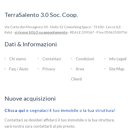
TerraSalento 3.0 Soc. Coop.
Via Corte dei Mesagnesi 30 - Molo 12 Coworking Space - 73100 - Lecce (LE -
Italy) -
si riceve SOLO su appuntamento
- REA LE 339167 - P.Iva 05061500756
Dati & Informazioni
Chi siamo
Contattaci
Condizioni
Info Legali
Faq / Aiuto
Privacy
Area
Site Map
Clienti
Nuove acquisizioni
Clicca qui
e segnalaci il tuo immobile o la tua struttura!
Contattaci se desideri affidarci il tuo immobile o la tua struttura,
sarà nostra cura contattarti al più presto.