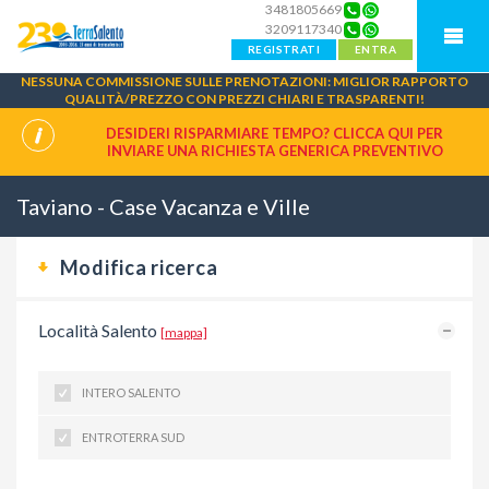
3481805669
3209117340
REGISTRATI
ENTRA
NESSUNA COMMISSIONE SULLE PRENOTAZIONI: MIGLIOR RAPPORTO
QUALITÀ/PREZZO CON PREZZI CHIARI E TRASPARENTI!
DESIDERI RISPARMIARE TEMPO? CLICCA QUI PER
INVIARE UNA
RICHIESTA GENERICA PREVENTIVO
Taviano - Case Vacanza e Ville
Modifica ricerca
Località Salento
[mappa]
INTERO SALENTO
ENTROTERRA SUD