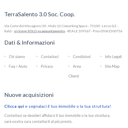
TerraSalento 3.0 Soc. Coop.
Via Corte dei Mesagnesi 30 - Molo 12 Coworking Space - 73100 - Lecce (LE -
Italy) -
si riceve SOLO su appuntamento
- REA LE 339167 - P.Iva 05061500756
Dati & Informazioni
Chi siamo
Contattaci
Condizioni
Info Legali
Faq / Aiuto
Privacy
Area
Site Map
Clienti
Nuove acquisizioni
Clicca qui
e segnalaci il tuo immobile o la tua struttura!
Contattaci se desideri affidarci il tuo immobile o la tua struttura,
sarà nostra cura contattarti al più presto.