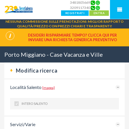
3481805669
3209117340
REGISTRATI
ENTRA
NESSUNA COMMISSIONE SULLE PRENOTAZIONI: MIGLIOR RAPPORTO
QUALITÀ/PREZZO CON PREZZI CHIARI E TRASPARENTI!
DESIDERI RISPARMIARE TEMPO? CLICCA QUI PER
INVIARE UNA
RICHIESTA GENERICA PREVENTIVO
Porto Miggiano - Case Vacanza e Ville
Modifica ricerca
Località Salento
[mappa]
INTERO SALENTO
Servizi/Varie