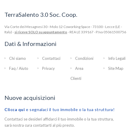
TerraSalento 3.0 Soc. Coop.
Via Corte dei Mesagnesi 30 - Molo 12 Coworking Space - 73100 - Lecce (LE -
Italy) -
si riceve SOLO su appuntamento
- REA LE 339167 - P.Iva 05061500756
Dati & Informazioni
Chi siamo
Contattaci
Condizioni
Info Legali
Faq / Aiuto
Privacy
Area
Site Map
Clienti
Nuove acquisizioni
Clicca qui
e segnalaci il tuo immobile o la tua struttura!
Contattaci se desideri affidarci il tuo immobile o la tua struttura,
sarà nostra cura contattarti al più presto.