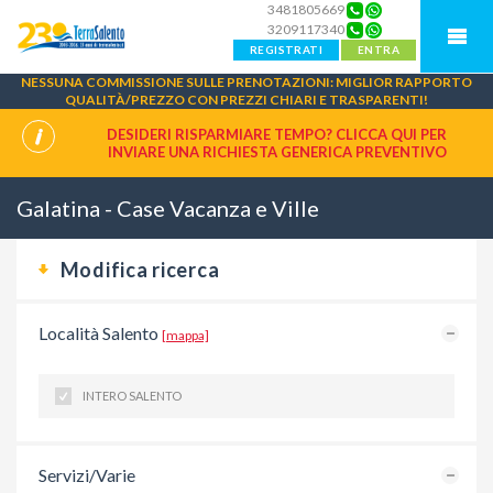
3481805669
3209117340
REGISTRATI
ENTRA
NESSUNA COMMISSIONE SULLE PRENOTAZIONI: MIGLIOR RAPPORTO
QUALITÀ/PREZZO CON PREZZI CHIARI E TRASPARENTI!
DESIDERI RISPARMIARE TEMPO? CLICCA QUI PER
INVIARE UNA
RICHIESTA GENERICA PREVENTIVO
Galatina - Case Vacanza e Ville
Modifica ricerca
Località Salento
[mappa]
INTERO SALENTO
Servizi/Varie