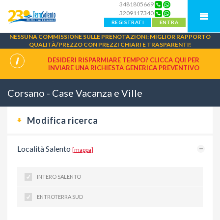
3481805669
3209117340
REGISTRATI
ENTRA
NESSUNA COMMISSIONE SULLE PRENOTAZIONI: MIGLIOR RAPPORTO
QUALITÀ/PREZZO CON PREZZI CHIARI E TRASPARENTI!
DESIDERI RISPARMIARE TEMPO? CLICCA QUI PER
INVIARE UNA
RICHIESTA GENERICA PREVENTIVO
Corsano - Case Vacanza e Ville
Modifica ricerca
Località Salento
[mappa]
INTERO SALENTO
ENTROTERRA SUD