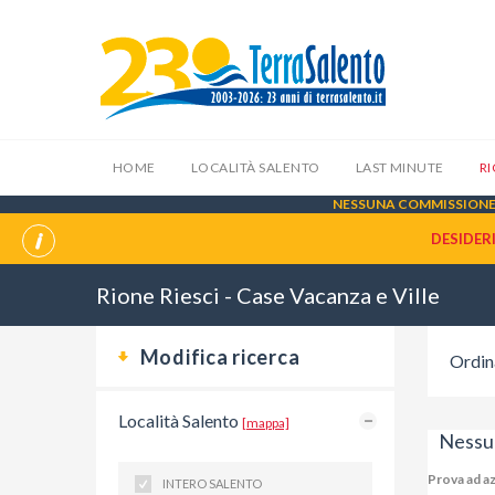
HOME
LOCALITÀ SALENTO
LAST MINUTE
R
NESSUNA COMMISSIONE 
DESIDER
Rione Riesci - Case Vacanza e Ville
Modifica ricerca
Ordin
Località Salento
[mappa]
Nessuna
Prova ad az
INTERO SALENTO