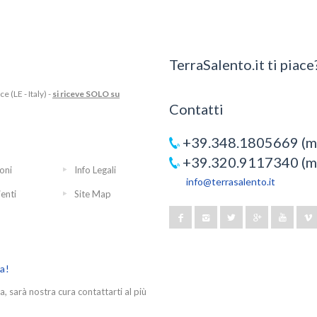
TerraSalento.it ti piace?
 (LE - Italy) -
si riceve SOLO su
Contatti
+39.348.1805669 (mo
+39.320.9117340 (mo
oni
Info Legali
info@terrasalento.it
ienti
Site Map
ra!
a, sarà nostra cura contattarti al più