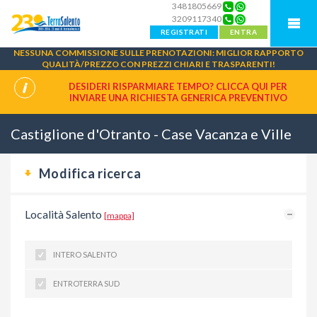
3481805669
3209117340
REGISTRATI
ENTRA
NESSUNA COMMISSIONE SULLE PRENOTAZIONI: MIGLIOR RAPPORTO
QUALITÀ/PREZZO CON PREZZI CHIARI E TRASPARENTI!
DESIDERI RISPARMIARE TEMPO? CLICCA QUI PER
INVIARE UNA
RICHIESTA GENERICA PREVENTIVO
Castiglione d'Otranto - Case Vacanza e Ville
Modifica ricerca
Località Salento
[mappa]
INTERO SALENTO
ENTROTERRA SUD