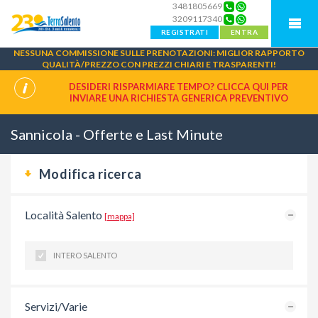
3481805669
3209117340
REGISTRATI
ENTRA
NESSUNA COMMISSIONE SULLE PRENOTAZIONI: MIGLIOR RAPPORTO
QUALITÀ/PREZZO CON PREZZI CHIARI E TRASPARENTI!
DESIDERI RISPARMIARE TEMPO? CLICCA QUI PER
INVIARE UNA
RICHIESTA GENERICA PREVENTIVO
Sannicola - Offerte e Last Minute
Modifica ricerca
Località Salento
[mappa]
INTERO SALENTO
Servizi/Varie