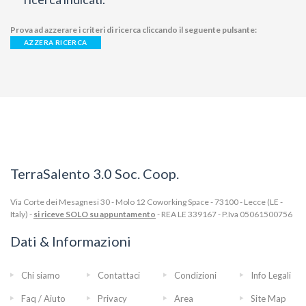
Prova ad azzerare i criteri di ricerca cliccando il seguente pulsante:
AZZERA RICERCA
TerraSalento 3.0 Soc. Coop.
Via Corte dei Mesagnesi 30 - Molo 12 Coworking Space - 73100 - Lecce (LE -
Italy) -
si riceve SOLO su appuntamento
- REA LE 339167 - P.Iva 05061500756
Dati & Informazioni
Chi siamo
Contattaci
Condizioni
Info Legali
Faq / Aiuto
Privacy
Area
Site Map