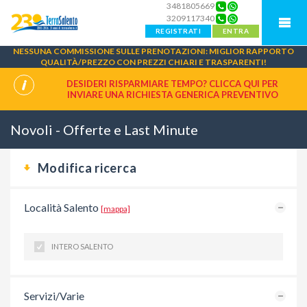
3481805669
3209117340
REGISTRATI
ENTRA
NESSUNA COMMISSIONE SULLE PRENOTAZIONI: MIGLIOR RAPPORTO
QUALITÀ/PREZZO CON PREZZI CHIARI E TRASPARENTI!
DESIDERI RISPARMIARE TEMPO? CLICCA QUI PER
INVIARE UNA
RICHIESTA GENERICA PREVENTIVO
Novoli - Offerte e Last Minute
Modifica ricerca
Località Salento
[mappa]
INTERO SALENTO
Servizi/Varie