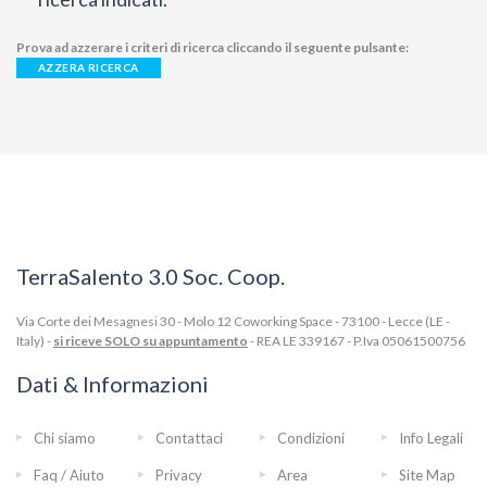
Prova ad azzerare i criteri di ricerca cliccando il seguente pulsante:
AZZERA RICERCA
TerraSalento 3.0 Soc. Coop.
Via Corte dei Mesagnesi 30 - Molo 12 Coworking Space - 73100 - Lecce (LE -
Italy) -
si riceve SOLO su appuntamento
- REA LE 339167 - P.Iva 05061500756
Dati & Informazioni
Chi siamo
Contattaci
Condizioni
Info Legali
Faq / Aiuto
Privacy
Area
Site Map