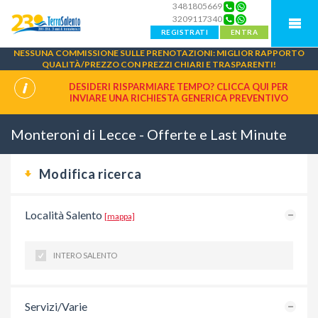
3481805669
3209117340
REGISTRATI
ENTRA
NESSUNA COMMISSIONE SULLE PRENOTAZIONI: MIGLIOR RAPPORTO
QUALITÀ/PREZZO CON PREZZI CHIARI E TRASPARENTI!
DESIDERI RISPARMIARE TEMPO? CLICCA QUI PER
INVIARE UNA
RICHIESTA GENERICA PREVENTIVO
Monteroni di Lecce - Offerte e Last Minute
Modifica ricerca
Località Salento
[mappa]
INTERO SALENTO
Servizi/Varie