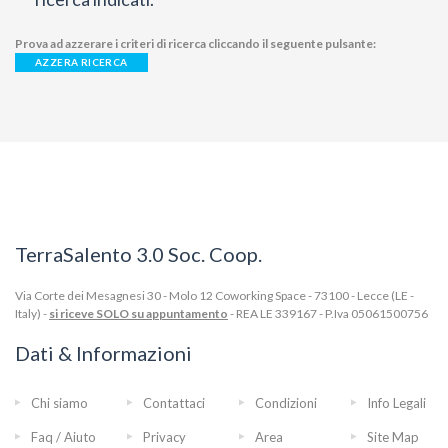
Prova ad azzerare i criteri di ricerca cliccando il seguente pulsante:
AZZERA RICERCA
TerraSalento 3.0 Soc. Coop.
Via Corte dei Mesagnesi 30 - Molo 12 Coworking Space - 73100 - Lecce (LE -
Italy) -
si riceve SOLO su appuntamento
- REA LE 339167 - P.Iva 05061500756
Dati & Informazioni
Chi siamo
Contattaci
Condizioni
Info Legali
Faq / Aiuto
Privacy
Area
Site Map