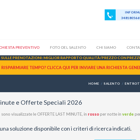
INFORMA
34818056
ICHIESTA PREVENTIVO
FOTO DEL SALENTO
CHI SIAMO
CONTA
SULLE PRENOTAZIONI: MIGLIOR RAPPORTO QUALITÀ/PREZZO CON PREZZI 
I RISPARMIARE TEMPO? CLICCA QUI PER INVIARE UNA
RICHIESTA GENE
HOME
SALENTO
ENTROT
inute e Offerte Speciali 2026
co sono visualizzate le OFFERTE LAST MINUTE, in
rosso
per notte in
verde
per
na soluzione disponibile con i criteri di ricerca indicati.