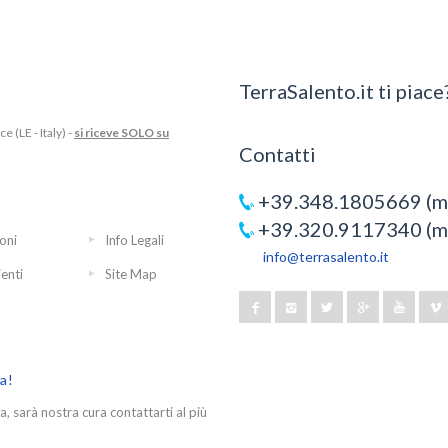
TerraSalento.it ti piace?
 (LE - Italy) -
si riceve SOLO su
Contatti
+39.348.1805669 (mo
+39.320.9117340 (mo
oni
Info Legali
info@terrasalento.it
ienti
Site Map
ra!
a, sarà nostra cura contattarti al più