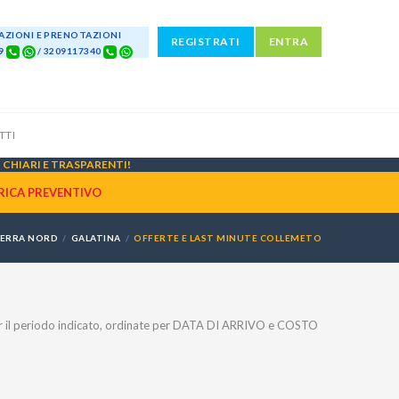
ZIONI E PRENOTAZIONI
REGISTRATI
ENTRA
69
/ 3209117340
TTI
CHIARI E TRASPARENTI!
RICA PREVENTIVO
ERRA NORD
GALATINA
OFFERTE E LAST MINUTE COLLEMETO
 il periodo indicato, ordinate per DATA DI ARRIVO e COSTO