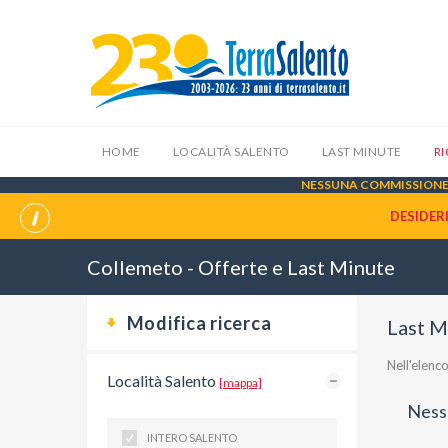
HOME
LOCALITÀ SALENTO
LAST MINUTE
R
NESSUNA COMMISSIONE 
DESIDER
Collemeto - Offerte e Last Minute
Modifica ricerca
Last M
Nell'elen
Località Salento
[mappa]
Nessu
INTERO SALENTO