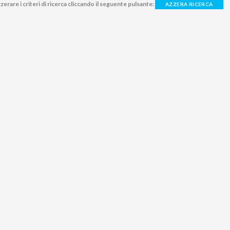
zerare i criteri di ricerca cliccando il seguente pulsante:
AZZERA RICERCA