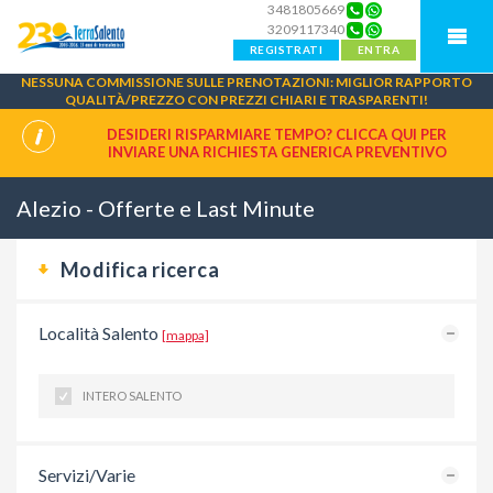
3481805669
3209117340
REGISTRATI
ENTRA
NESSUNA COMMISSIONE SULLE PRENOTAZIONI: MIGLIOR RAPPORTO
QUALITÀ/PREZZO CON PREZZI CHIARI E TRASPARENTI!
DESIDERI RISPARMIARE TEMPO? CLICCA QUI PER
INVIARE UNA
RICHIESTA GENERICA PREVENTIVO
Alezio - Offerte e Last Minute
Modifica ricerca
Località Salento
[mappa]
INTERO SALENTO
Servizi/Varie