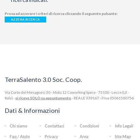
Prova ad azzerare i criteri di ricerca cliccando il seguente pulsante:
AZZERA RICERCA
TerraSalento 3.0 Soc. Coop.
Via Corte dei Mesagnesi 30 - Molo 12 Coworking Space - 73100 - Lecce (LE -
Italy) -
si riceve SOLO su appuntamento
- REA LE 339167 - P.Iva 05061500756
Dati & Informazioni
Chi siamo
Contattaci
Condizioni
Info Legali
Faq / Aiuto
Privacy
Area
Site Map