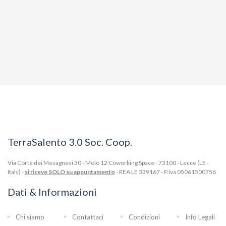
TerraSalento 3.0 Soc. Coop.
Via Corte dei Mesagnesi 30 - Molo 12 Coworking Space - 73100 - Lecce (LE -
Italy) -
si riceve SOLO su appuntamento
- REA LE 339167 - P.Iva 05061500756
Dati & Informazioni
Chi siamo
Contattaci
Condizioni
Info Legali