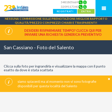
3481805669
3209117340
REGISTRATI
ENTRA
NESSUNA COMMISSIONE SULLE PRENOTAZIONI: MIGLIOR RAPPORTO
QUALITÀ/PREZZO CON PREZZI CHIARI E TRASPARENTI!
DESIDERI RISPARMIARE TEMPO? CLICCA QUI PER
INVIARE UNA
RICHIESTA GENERICA PREVENTIVO
San Cassiano - Foto del Salento
Clicca sulla foto per ingrandirla e visualizzare la mappa con il punto
esatto da dove è stata scattata
siamo spiacenti ma al momento non vi sono fotografie
disponibili per questa località del Salento