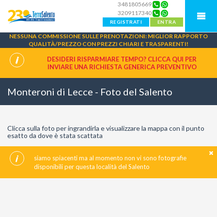
3481805669
3209117340
REGISTRATI
ENTRA
NESSUNA COMMISSIONE SULLE PRENOTAZIONI: MIGLIOR RAPPORTO
QUALITÀ/PREZZO CON PREZZI CHIARI E TRASPARENTI!
DESIDERI RISPARMIARE TEMPO? CLICCA QUI PER
INVIARE UNA
RICHIESTA GENERICA PREVENTIVO
Monteroni di Lecce - Foto del Salento
Clicca sulla foto per ingrandirla e visualizzare la mappa con il punto
esatto da dove è stata scattata
siamo spiacenti ma al momento non vi sono fotografie
disponibili per questa località del Salento