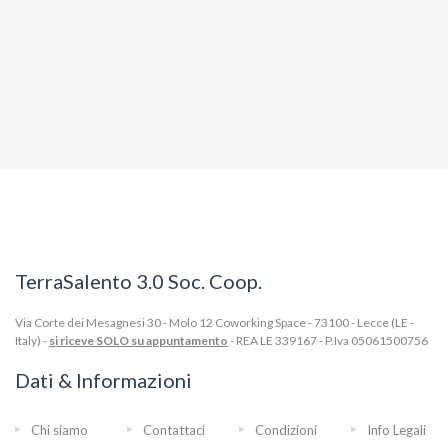
TerraSalento 3.0 Soc. Coop.
Via Corte dei Mesagnesi 30 - Molo 12 Coworking Space - 73100 - Lecce (LE -
Italy) -
si riceve SOLO su appuntamento
- REA LE 339167 - P.Iva 05061500756
Dati & Informazioni
Chi siamo
Contattaci
Condizioni
Info Legali