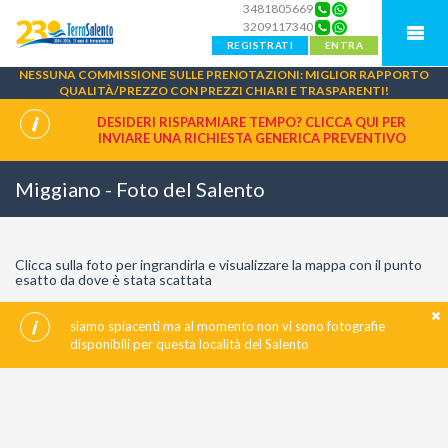
3481805669
3209117340
REGISTRATI
ENTRA
NESSUNA COMMISSIONE SULLE PRENOTAZIONI: MIGLIOR RAPPORTO
QUALITÀ/PREZZO CON PREZZI CHIARI E TRASPARENTI!
DESIDERI RISPARMIARE TEMPO? CLICCA QUI PER
INVIARE UNA
RICHIESTA GENERICA PREVENTIVO
Miggiano - Foto del Salento
Clicca sulla foto per ingrandirla e visualizzare la mappa con il punto
esatto da dove è stata scattata
siamo spiacenti ma al momento non vi sono fotografie
disponibili per questa località del Salento