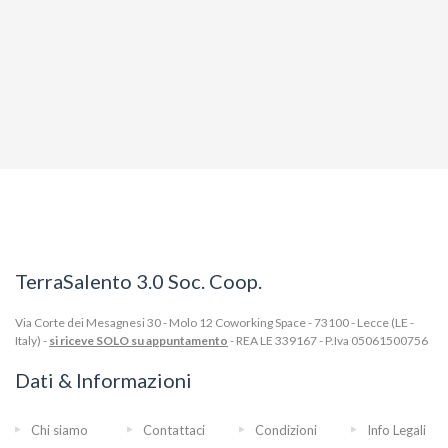
TerraSalento 3.0 Soc. Coop.
Via Corte dei Mesagnesi 30 - Molo 12 Coworking Space - 73100 - Lecce (LE -
Italy) -
si riceve SOLO su appuntamento
- REA LE 339167 - P.Iva 05061500756
Dati & Informazioni
Chi siamo
Contattaci
Condizioni
Info Legali