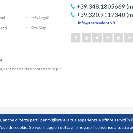
+39.348.1805669 (mo
+39.320.9117340 (mo
oni
Info Legali
info@terrasalento.it
ienti
Site Map
ra!
a, sarà nostra cura contattarti al più
Co
, anche di terze parti, per migliorare la tua esperienza e offrire servizi in 
uso dei cookie. Se vuoi maggiori dettagli o negare il consenso a tutti o a