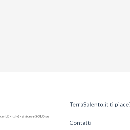
TerraSalento.it ti piace?
 (LE - Italy) -
si riceve SOLO su
Contatti