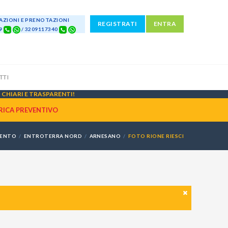
ZIONI E PRENOTAZIONI
REGISTRATI
ENTRA
69
/ 3209117340
TTI
CHIARI E TRASPARENTI!
RICA PREVENTIVO
LENTO
ENTROTERRA NORD
ARNESANO
FOTO RIONE RIESCI