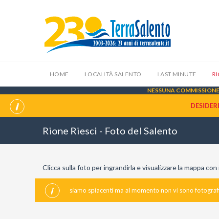
HOME
LOCALITÀ SALENTO
LAST MINUTE
R
NESSUNA COMMISSIONE 
DESIDER
Rione Riesci - Foto del Salento
Clicca sulla foto per ingrandirla e visualizzare la mappa co
siamo spiacenti ma al momento non vi sono fotografie