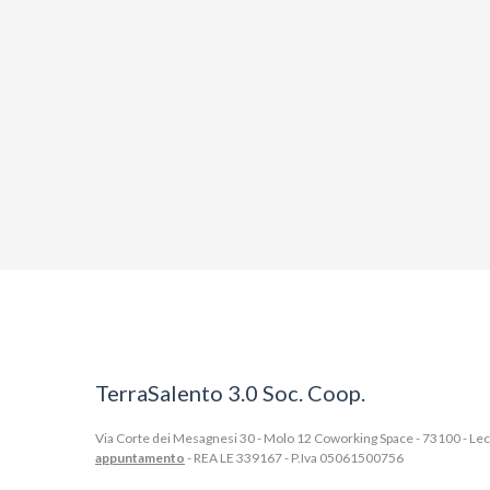
TerraSalento 3.0 Soc. Coop.
Via Corte dei Mesagnesi 30 - Molo 12 Coworking Space - 73100 - Lecce
appuntamento
- REA LE 339167 - P.Iva 05061500756