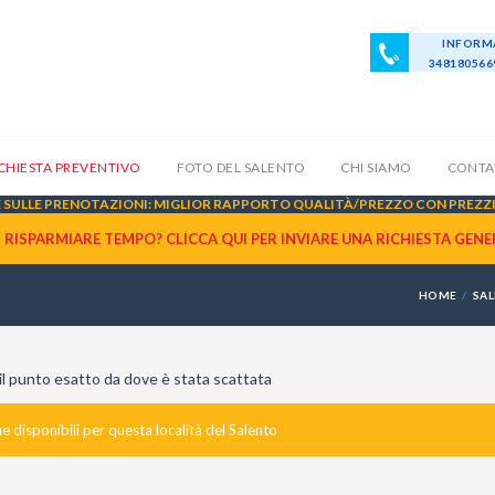
INFORMA
34818056
ICHIESTA PREVENTIVO
FOTO DEL SALENTO
CHI SIAMO
CONTA
SULLE PRENOTAZIONI: MIGLIOR RAPPORTO QUALITÀ/PREZZO CON PREZZI 
I RISPARMIARE TEMPO? CLICCA QUI PER INVIARE UNA
RICHIESTA GENE
HOME
SA
n il punto esatto da dove è stata scattata
 disponibili per questa località del Salento