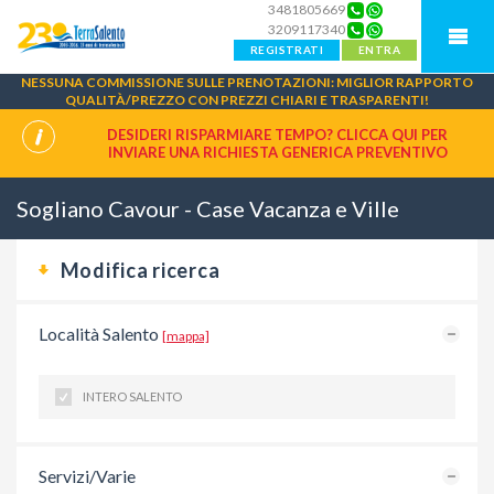
3481805669
3209117340
REGISTRATI
ENTRA
NESSUNA COMMISSIONE SULLE PRENOTAZIONI: MIGLIOR RAPPORTO
QUALITÀ/PREZZO CON PREZZI CHIARI E TRASPARENTI!
DESIDERI RISPARMIARE TEMPO? CLICCA QUI PER
INVIARE UNA
RICHIESTA GENERICA PREVENTIVO
Sogliano Cavour - Case Vacanza e Ville
Modifica ricerca
Località Salento
[mappa]
INTERO SALENTO
Servizi/Varie