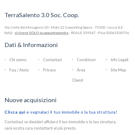
TerraSalento 3.0 Soc. Coop.
Via Corte dei Mesagnesi 30 - Molo 12 Coworking Space - 73100 - Lecce (LE -
Italy) -
si riceve SOLO su appuntamento
- REA LE 339167 - P.Iva 05061500756
Dati & Informazioni
Chi siamo
Contattaci
Condizioni
Info Legali
Faq / Aiuto
Privacy
Area
Site Map
Clienti
Nuove acquisizioni
Clicca qui
e segnalaci il tuo immobile o la tua struttura!
Contattaci se desideri affidarci il tuo immobile o la tua struttura,
sarà nostra cura contattarti al più presto.