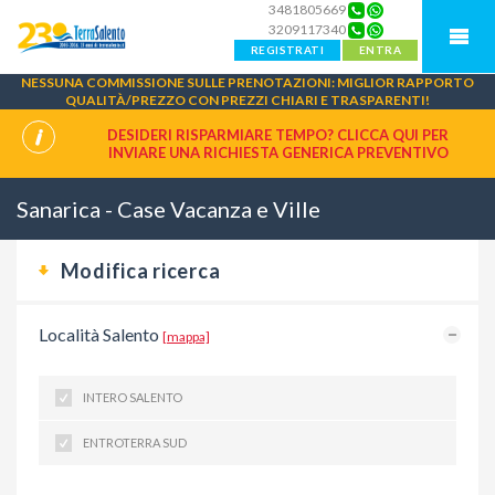
3481805669
3209117340
REGISTRATI
ENTRA
NESSUNA COMMISSIONE SULLE PRENOTAZIONI: MIGLIOR RAPPORTO
QUALITÀ/PREZZO CON PREZZI CHIARI E TRASPARENTI!
DESIDERI RISPARMIARE TEMPO? CLICCA QUI PER
INVIARE UNA
RICHIESTA GENERICA PREVENTIVO
Sanarica - Case Vacanza e Ville
Modifica ricerca
Località Salento
[mappa]
INTERO SALENTO
ENTROTERRA SUD