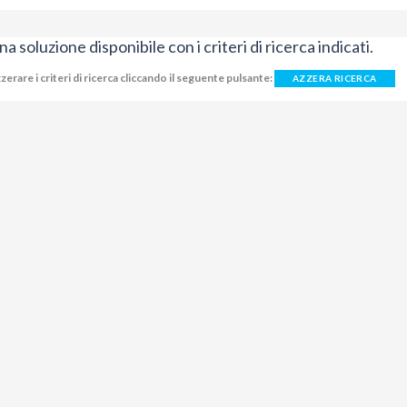
 soluzione disponibile con i criteri di ricerca indicati.
zerare i criteri di ricerca cliccando il seguente pulsante:
AZZERA RICERCA