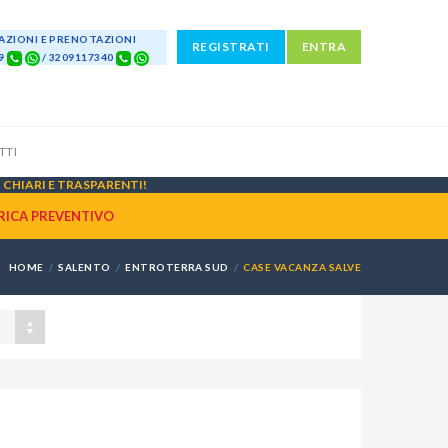
ZIONI E PRENOTAZIONI
REGISTRATI
ENTRA
69
/ 3209117340
TTI
CHIARI E TRASPARENTI!
RICA PREVENTIVO
HOME
SALENTO
ENTROTERRA SUD
CASE VACANZA SALVE