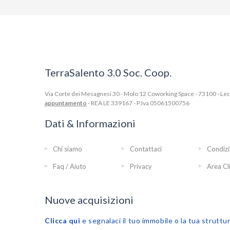
TerraSalento 3.0 Soc. Coop.
Via Corte dei Mesagnesi 30 - Molo 12 Coworking Space - 73100 - Lecce
appuntamento
- REA LE 339167 - P.Iva 05061500756
Dati & Informazioni
Chi siamo
Contattaci
Condizi
Faq / Aiuto
Privacy
Area Cl
Nuove acquisizioni
Clicca qui
e segnalaci il tuo immobile o la tua struttu