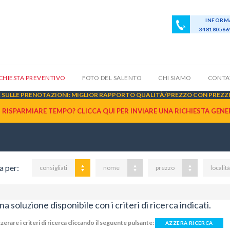
INFORMA
34818056
ICHIESTA PREVENTIVO
FOTO DEL SALENTO
CHI SIAMO
CONTA
SULLE PRENOTAZIONI: MIGLIOR RAPPORTO QUALITÀ/PREZZO CON PREZZI 
I RISPARMIARE TEMPO? CLICCA QUI PER INVIARE UNA
RICHIESTA GENE
a per
:
consigliati
nome
prezzo
località
 soluzione disponibile con i criteri di ricerca indicati.
zerare i criteri di ricerca cliccando il seguente pulsante:
AZZERA RICERCA