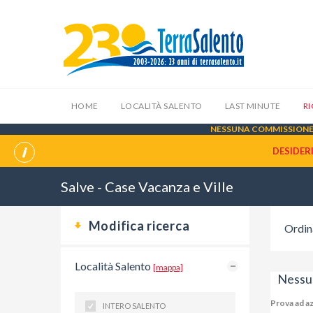
HOME
LOCALITÀ SALENTO
LAST MINUTE
R
NESSUNA COMMISSIONE 
DESIDER
Salve - Case Vacanza e Ville
Modifica ricerca
Ordin
Località Salento
[mappa]
Nessuna
Prova ad az
INTERO SALENTO