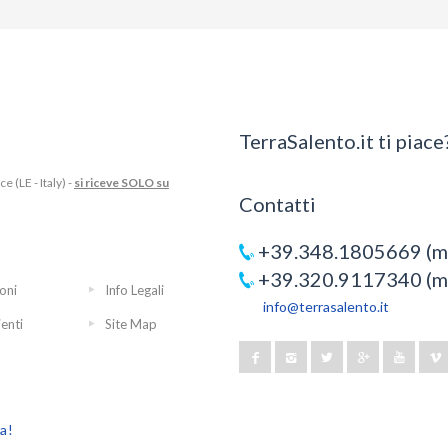
TerraSalento.it ti piace?
 (LE - Italy) -
si riceve SOLO su
Contatti
+39.348.1805669 (mo
+39.320.9117340 (mo
oni
Info Legali
info@terrasalento.it
ienti
Site Map
ra!