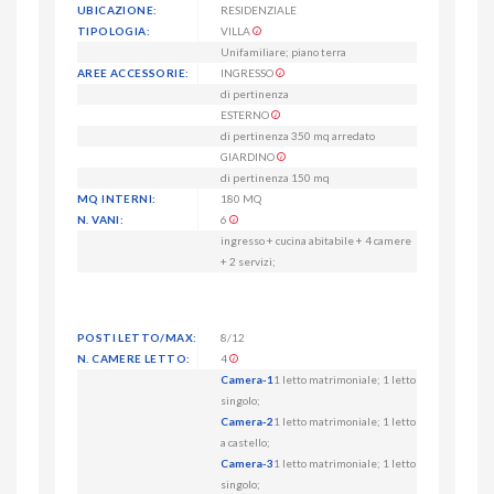
UBICAZIONE:
RESIDENZIALE
TIPOLOGIA:
VILLA
Unifamiliare; piano terra
AREE ACCESSORIE:
INGRESSO
di pertinenza
ESTERNO
di pertinenza 350 mq arredato
GIARDINO
di pertinenza 150 mq
MQ INTERNI:
180 MQ
N. VANI:
6
ingresso + cucina abitabile + 4 camere
+ 2 servizi;
POSTI LETTO/MAX:
8/12
N. CAMERE LETTO:
4
Camera-1
1 letto matrimoniale; 1 letto
singolo;
Camera-2
1 letto matrimoniale; 1 letto
a castello;
Camera-3
1 letto matrimoniale; 1 letto
singolo;