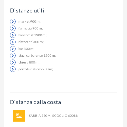
Distanze utili
market 900 m;
farmacia 900 m;
bancomat 1900 m;
ristoranti 300 m;
bar 300 m;
staz. carburante 1500 m;
chiesa 800 m;
porto turistico 2200 m;
Distanza dalla costa
SABBIA 550 M; SCOGLIO 600 M;