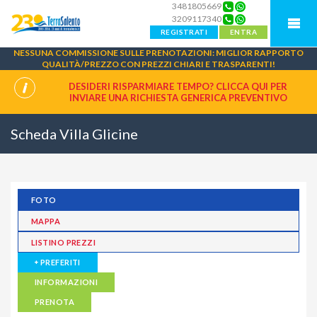
3481805669
3209117340
REGISTRATI
ENTRA
NESSUNA COMMISSIONE SULLE PRENOTAZIONI: MIGLIOR RAPPORTO
QUALITÀ/PREZZO CON PREZZI CHIARI E TRASPARENTI!
DESIDERI RISPARMIARE TEMPO? CLICCA QUI PER
INVIARE UNA
RICHIESTA GENERICA PREVENTIVO
Scheda Villa Glicine
FOTO
MAPPA
LISTINO PREZZI
PREFERITI
INFORMAZIONI
PRENOTA