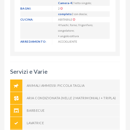
Camera-4
2 letto singolo;
BAGNI:
2
completo
2 con doccia;
CUCINA:
ABITABILE
4 fuochi; forno; frigorifero;
congelatore;
+ angolo cottura
ARREDAMENTO:
ACCOGLIENTE
Servizi e Varie
ANIMALI AMMESSI: PICCOLA TAGLIA
ARIA CONDIZIONATA (NELLE 2 MATRIMONIALI + TRIPLA)
BARBECUE
LAVATRICE