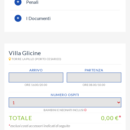
Penali
I Documenti
Villa Glicine
TORRE LAPILLO (PORTO CESAREO)
ARRIVO
PARTENZA
ORE 16.00/20.00
ORE 08.00/10.00
NUMERO OSPITI
BAMBINI E NEONATI INCLUSI
TOTALE
0,00
€
*
*
esclusi costi accessori indicati di seguito