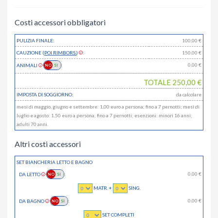
Costi accessori obbligatori
PULIZIA FINALE:
100,00 €
CAUZIONE (
POI RIMBORS.
)
:
150,00 €
0,00
€
ANIMALI
:
TOTALE
250,00
€
IMPOSTA DI SOGGIORNO:
da calcolare
mesi di maggio, giugno e settembre: 1,00 euro a persona; fino a 7 pernotti; mesi di
luglio e agosto: 1,50 euro a persona; fino a 7 pernotti; esenzioni: minori 16 anni;
adulti 70 anni.
Altri costi accessori
SET BIANCHERIA LETTO E BAGNO
0,00
€
DA LETTO
:
MATR. +
SING.
0,00
€
DA BAGNO
:
SET COMPLETI