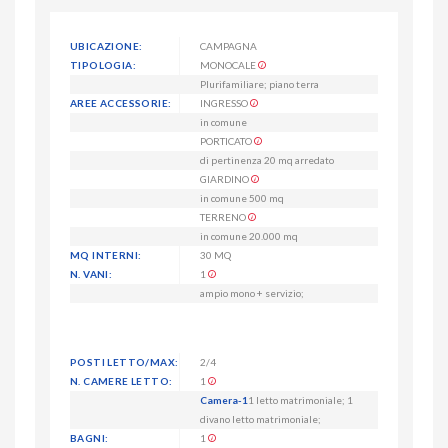
UBICAZIONE:
CAMPAGNA
TIPOLOGIA:
MONOCALE
Plurifamiliare; piano terra
AREE ACCESSORIE:
INGRESSO
in comune
PORTICATO
di pertinenza 20 mq arredato
GIARDINO
in comune 500 mq
TERRENO
in comune 20.000 mq
MQ INTERNI:
30 MQ
N. VANI:
1
ampio mono + servizio;
POSTI LETTO/MAX:
2/4
N. CAMERE LETTO:
1
Camera-1
1 letto matrimoniale; 1
divano letto matrimoniale;
BAGNI:
1