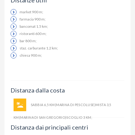
Distanze utili
market 900 m;
farmacia 900 m;
bancomat 1.5 km;
ristoranti 600 m;
bar 800 m;
staz. carburante 1.2 km;
chiesa 900 m;
Distanza dalla costa
SABBIA 6,5 KM(MARINA DI PESCOLUSE)MISTA 3,5
KM(MARINA DI SAN GREGORIO)SCOGLIO 3 KM;
Distanza dai principali centri