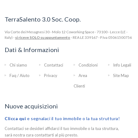
TerraSalento 3.0 Soc. Coop.
Via Corte dei Mesagnesi 30 - Molo 12 Coworking Space - 73100 - Lecce (LE -
Italy) -
si riceve SOLO su appuntamento
- REA LE 339167 - P.Iva 05061500756
Dati & Informazioni
Chi siamo
Contattaci
Condizioni
Info Legali
Faq / Aiuto
Privacy
Area
Site Map
Clienti
Nuove acquisizioni
Clicca qui
e segnalaci il tuo immobile o la tua struttura!
Contattaci se desideri affidarci il tuo immobile o la tua struttura,
sarà nostra cura contattarti al più presto.