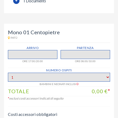
I Documenti
Mono 01 Centopietre
PATÙ
ARRIVO
PARTENZA
ORE 17.00/20.00
ORE 08.00/10.00
NUMERO OSPITI
BAMBINI E NEONATI INCLUSI
TOTALE
0,00
€
*
*
esclusi costi accessori indicati di seguito
Costi accessori obbligatori