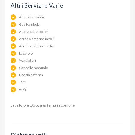
Altri Servizi e Varie
Acqua serbatoio
Gas bombola
Acqua calda boiler
Arredo esterno tavoli
Arredo esterno sedie
Lavatoio
Ventilatori
Cancello manuale
Doccia esterna
TVC
wi-fi
Lavatoio e Doccia esterna in comune