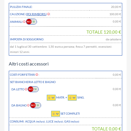
PULIZIA FINALE:
20,00 €
CAUZIONE (
POI RIMBORS.
)
:
100,00 €
0,00
€
ANIMALI
:
TOTALE
120,00
€
IMPOSTA DI SOGGIORNO:
da calcolare
dal 1 luglio al 30 settembre: 1,50 euro a persona; fino a 7 pernotti; esenzioni:
minori 12 anni.
Altri costi accessori
COSTI FORFETTARI
:
0,00
€
SET BIANCHERIA LETTO E BAGNO
0,00
€
DA LETTO
:
MATR. +
SING.
0,00
€
DA BAGNO
:
SET COMPLETI
CONSUMI: ACQUA
inclusi
; LUCE
inclusi
; GAS
inclusi
TOTALE
0,00
€