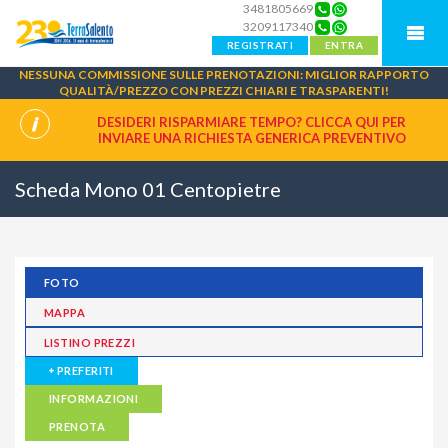
3481805669
3209117340
REGISTRATI
ENTRA
NESSUNA COMMISSIONE SULLE PRENOTAZIONI: MIGLIOR RAPPORTO
QUALITÀ/PREZZO CON PREZZI CHIARI E TRASPARENTI!
DESIDERI RISPARMIARE TEMPO? CLICCA QUI PER
INVIARE UNA
RICHIESTA GENERICA PREVENTIVO
Scheda Mono 01 Centopietre
FOTO
MAPPA
LISTINO PREZZI
PREFERITI
INFORMAZIONI
PRENOTA