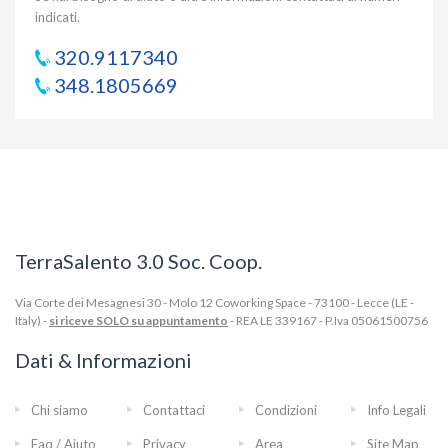
indicati.
320.9117340
348.1805669
TerraSalento 3.0 Soc. Coop.
Via Corte dei Mesagnesi 30 - Molo 12 Coworking Space - 73100 - Lecce (LE -
Italy) -
si riceve SOLO su appuntamento
- REA LE 339167 - P.Iva 05061500756
Dati & Informazioni
Chi siamo
Contattaci
Condizioni
Info Legali
Faq / Aiuto
Privacy
Area
Site Map