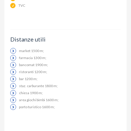
TVC
Distanze utili
market 1500 m;
farmacia 1300 m;
bancomat 1900 m;
ristoranti 1200 m;
bar 1200 m;
staz. carburante 1800 m;
chiesa 1900 m;
area giochi bimbi 1600 m;
porto turistico 1600 m;