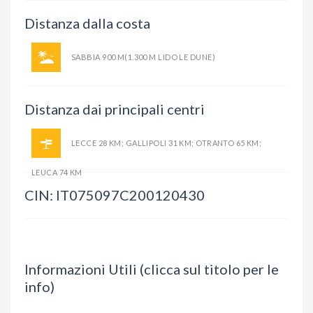
Distanza dalla costa
SABBIA 900 M(1.300 M LIDO LE DUNE)
Distanza dai principali centri
LECCE 28 KM; GALLIPOLI 31 KM; OTRANTO 65 KM;
LEUCA 74 KM
CIN: IT075097C200120430
Informazioni Utili (clicca sul titolo per le
info)