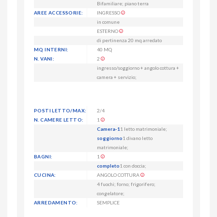
Bifamiliare; piano terra
AREE ACCESSORIE:
INGRESSO
in comune
ESTERNO
di pertinenza 20 mq arredato
MQ INTERNI:
40 MQ
N. VANI:
2
ingresso/soggiorno + angolo cottura +
camera + servizio;
POSTI LETTO/MAX:
2/4
N. CAMERE LETTO:
1
Camera-1
1 letto matrimoniale;
soggiorno
1 divano letto
matrimoniale;
BAGNI:
1
completo
1 con doccia;
CUCINA:
ANGOLO COTTURA
4 fuochi; forno; frigorifero;
congelatore;
ARREDAMENTO:
SEMPLICE