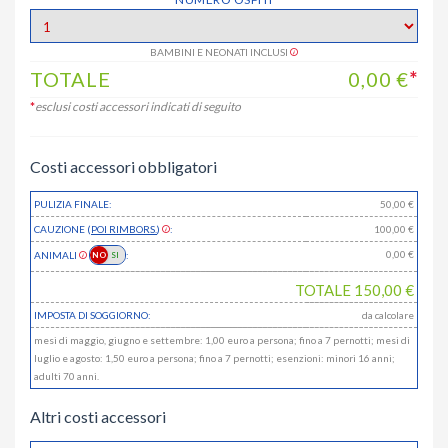
BAMBINI E NEONATI INCLUSI
TOTALE
0,00
€
*
*
esclusi costi accessori indicati di seguito
Costi accessori obbligatori
PULIZIA FINALE:
50,00 €
CAUZIONE (
POI RIMBORS.
)
:
100,00 €
0,00
€
ANIMALI
:
TOTALE
150,00
€
IMPOSTA DI SOGGIORNO:
da calcolare
mesi di maggio, giugno e settembre: 1,00 euro a persona; fino a 7 pernotti; mesi di
luglio e agosto: 1,50 euro a persona; fino a 7 pernotti; esenzioni: minori 16 anni;
adulti 70 anni.
Altri costi accessori