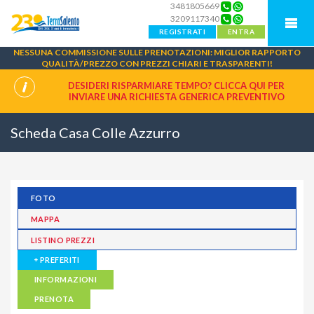
3481805669
3209117340
REGISTRATI
ENTRA
NESSUNA COMMISSIONE SULLE PRENOTAZIONI: MIGLIOR RAPPORTO
QUALITÀ/PREZZO CON PREZZI CHIARI E TRASPARENTI!
DESIDERI RISPARMIARE TEMPO? CLICCA QUI PER
INVIARE UNA
RICHIESTA GENERICA PREVENTIVO
Scheda Casa Colle Azzurro
FOTO
MAPPA
LISTINO PREZZI
PREFERITI
INFORMAZIONI
PRENOTA